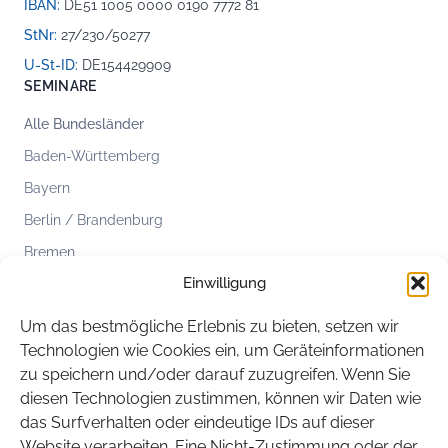
IBAN:
DE51 1005 0000 0190 7772 81
StNr:
27/230/50277
U-St-ID:
DE154429909
SEMINARE
Alle Bundesländer
Baden-Württemberg
Bayern
Berlin / Brandenburg
Bremen
Einwilligung
Hamburg
Hessen
Um das bestmögliche Erlebnis zu bieten, setzen wir
Mecklenburg-Vorpommern
Technologien wie Cookies ein, um Geräteinformationen
zu speichern und/oder darauf zuzugreifen. Wenn Sie
Niedersachsen
diesen Technologien zustimmen, können wir Daten wie
Nordrhein-Westfalen
das Surfverhalten oder eindeutige IDs auf dieser
Rheinland-Pfalz
Website verarbeiten. Eine Nicht-Zustimmung oder der