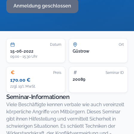
Anmeldung geschlossen
Datum
Ort
15-06-2022
Güstrow
09:00 - 15:30 Uhr
€
#
Preis
Seminar ID
20089
170.00 €
zzgl. 19% MwSt.
Seminar-Informationen
Viele Beschäftigte kennen verbale wie auch vereinzelt
körperliche Angriffe von Mitbürgern. Dieses Seminar
gibt ihnen Hilfestellung und vermittelt Sicherheit in
schwierigen Situationen. Es schließt Techniken der
Widerstandskraft, der Konfliktvermeidung und -