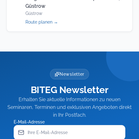
Güstrow
Güstrow
(öffnet
Route planen
→
in
neuem
Tab)
Newsletter
BITEG Newsletter
Erhalten Sie aktuelle Informationen zu neuen
Seminaren, Terminen und exklusiven Angeboten direkt
in Ihr Postfach.
E-Mail-Adresse