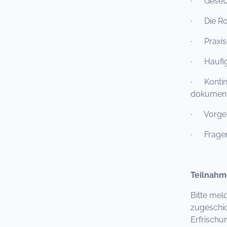
· Gesetze
· Die Rol
· Praxise
· Haufig
· Kontinu
dokument
· Vorgehe
· Fragen,
Teilnahm
Bitte mel
zugeschic
Erfrischu