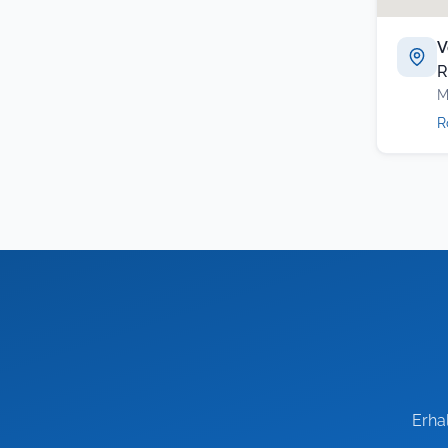
V
R
M
R
Erha