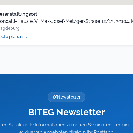
eranstaltungsort
oncalli-Haus e. V., Max-Josef-Metzger-Straße 12/13, 39104
agdeburg
(öffnet
oute planen
→
in
neuem
Tab)
Newsletter
BITEG Newsletter
lten Sie aktuelle Informationen zu neuen Seminaren, Termine
exklusiven Angeboten direkt in Ihr Postfach.