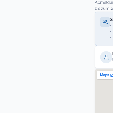
Abmeldung
bis zum
2
S
·
·
·