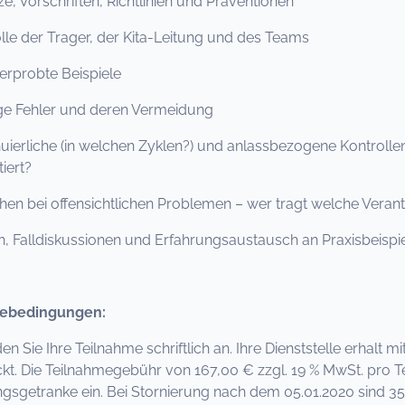
, Vorschriften, Richtlinien und Praventionen
le der Trager, der Kita-Leitung und des Teams
rprobte Beispiele
e Fehler und deren Vermeidung
ierliche (in welchen Zyklen?) und anlassbezogene Kontrollen
iert?
n bei offensichtlichen Problemen – wer tragt welche Veran
 Falldiskussionen und Erfahrungsaustausch an Praxisbeispi
ebedingungen:
den Sie Ihre Teilnahme schriftlich an. Ihre Dienststelle erhalt
kt. Die Teilnahmegebühr von 167,00 € zzgl. 19 % MwSt. pro T
ngsgetranke ein. Bei Stornierung nach dem 05.01.2020 sind 35