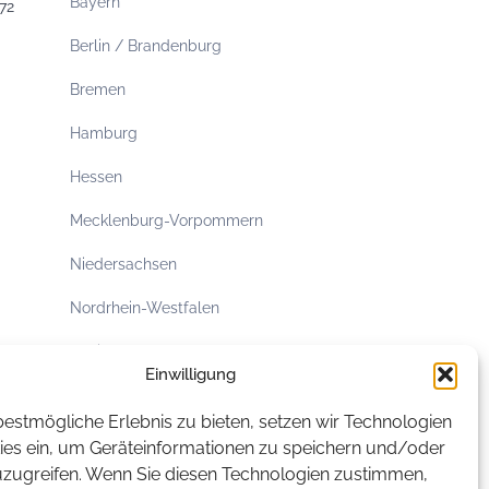
Bayern
72
Berlin / Brandenburg
Bremen
Hamburg
Hessen
Mecklenburg-Vorpommern
Niedersachsen
Nordrhein-Westfalen
Rheinland-Pfalz
Einwilligung
Saarland
estmögliche Erlebnis zu bieten, setzen wir Technologien
Sachsen
ies ein, um Geräteinformationen zu speichern und/oder
uzugreifen. Wenn Sie diesen Technologien zustimmen,
Sachsen-Anhalt