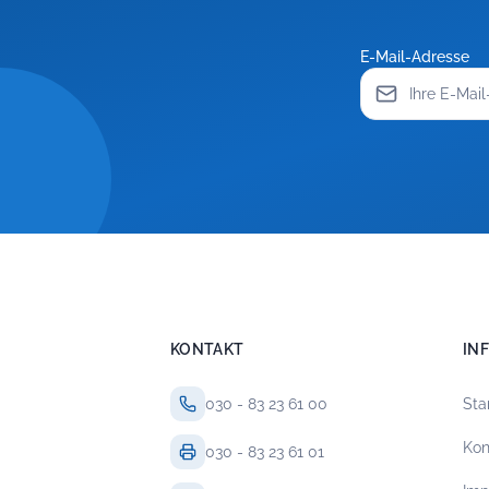
E-Mail-Adresse
KONTAKT
IN
030 - 83 23 61 00
Sta
Kon
030 - 83 23 61 01