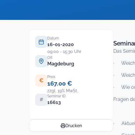
Datum
Seminar
16-01-2020
Das Semin
09:00 - 15:30 Uhr
Ort
· Welche 
Magdeburg
· Welche 
Preis
€
167.00 €
· Wie or
zzgl. 19% MwSt.
Seminar ID
Fragen de
#
16613
· Aktuell
Drucken