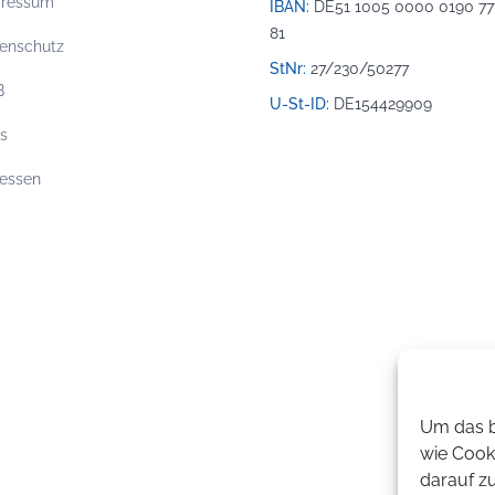
pressum
IBAN:
DE51 1005 0000 0190 77
81
enschutz
StNr:
27/230/50277
B
U-St-ID:
DE154429909
os
essen
Um das b
wie Cook
darauf z