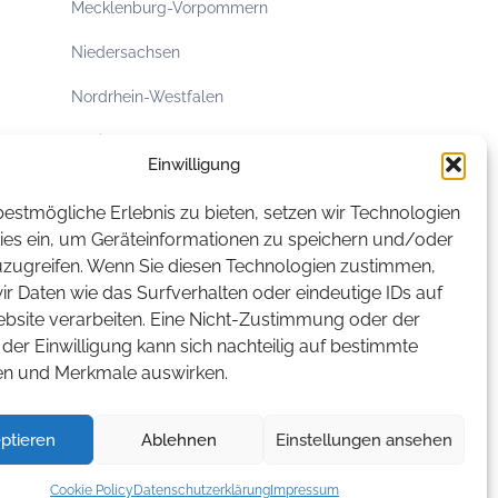
Mecklenburg-Vorpommern
Niedersachsen
Nordrhein-Westfalen
Rheinland-Pfalz
Einwilligung
Saarland
estmögliche Erlebnis zu bieten, setzen wir Technologien
Sachsen
ies ein, um Geräteinformationen zu speichern und/oder
uzugreifen. Wenn Sie diesen Technologien zustimmen,
Sachsen-Anhalt
r Daten wie das Surfverhalten oder eindeutige IDs auf
ebsite verarbeiten. Eine Nicht-Zustimmung oder der
Schleswig-Holstein
der Einwilligung kann sich nachteilig auf bestimmte
Thüringen
en und Merkmale auswirken.
ptieren
Ablehnen
Einstellungen ansehen
Cookie Policy
Datenschutzerklärung
Impressum
AGB
Impressum
Datenschutz