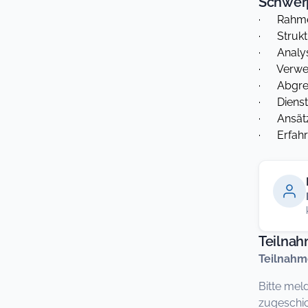
Schwer
· Rahme
· Strukt
· Analys
· Verwen
· Abgren
· Diensta
· Ansätz
· Erfahr
Teilna
Teilnahm
Bitte mel
zugeschic