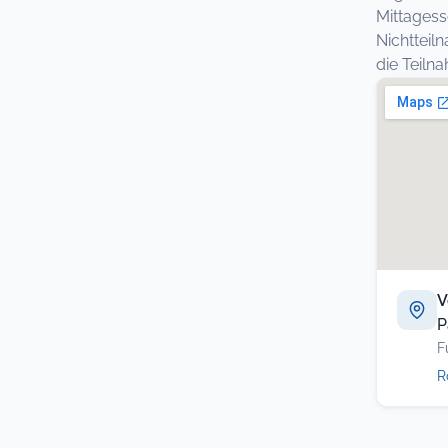
Mittagess
Nichtteil
die Teil
V
P
F
R