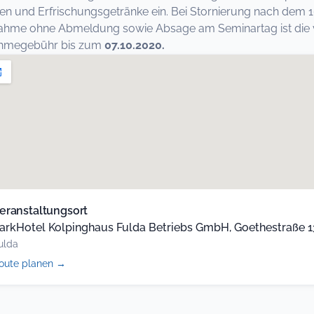
en und Erfrischungsgetränke ein. Bei Stornierung nach dem 1
nahme ohne Abmeldung sowie Absage am Seminartag ist die vo
nahmegebühr bis zum
07.10.2020.
eranstaltungsort
arkHotel Kolpinghaus Fulda Betriebs GmbH, Goethestraße 13
ulda
(öffnet
oute planen
→
in
neuem
Tab)