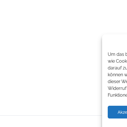
Um das b
wie Cook
darauf z
können wi
dieser W
Widerruf 
Funktion
Akze