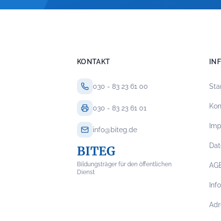
KONTAKT
IN
030 - 83 23 61 00
Sta
Kon
030 - 83 23 61 01
Im
info@biteg.de
Dat
BITEG
Bildungsträger für den öffentlichen
AG
Dienst
Inf
Adr