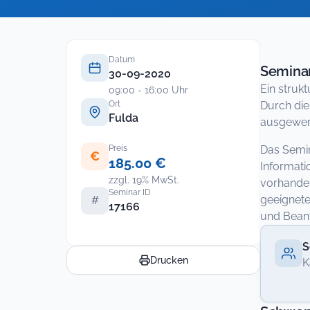
Datum
Seminar
30-09-2020
Ein struk
09:00 - 16:00 Uhr
Ort
Durch die
Fulda
ausgewert
Preis
Das Semin
€
185.00 €
Informati
zzgl. 19% MwSt.
vorhanden
Seminar ID
geeignete
#
17166
und Beant
S
Drucken
K