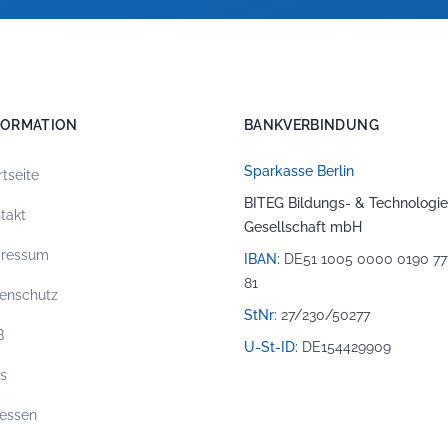
FORMATION
BANKVERBINDUNG
Sparkasse Berlin
rtseite
BITEG Bildungs- & Technologie
takt
Gesellschaft mbH
pressum
IBAN:
DE51 1005 0000 0190 77
81
enschutz
StNr:
27/230/50277
B
U-St-ID:
DE154429909
os
essen