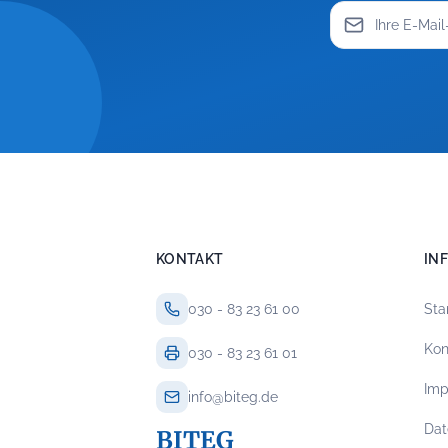
KONTAKT
IN
030 - 83 23 61 00
Sta
Kon
030 - 83 23 61 01
Im
info@biteg.de
Dat
BITEG