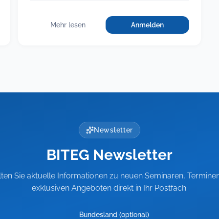
Mehr lesen
Anmelden
für
:
Fit
Fit
als
als
Führungskraft,
Führungskraft,
Teil
Teil
3:
Rechtsichere
3:
Führung
Rechtsichere
schwieriger
Führung
Beschäftigter
schwieriger
Newsletter
Beschäftigter
BITEG Newsletter
lten Sie aktuelle Informationen zu neuen Seminaren, Termine
exklusiven Angeboten direkt in Ihr Postfach.
Bundesland (optional)