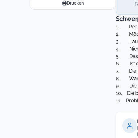
Drucken
F
Schwer
1. Recht
2. Mögli
3. Laufz
4. Niede
5. Das „R
6. Ist e
7. Die Be
8. Wann 
9. Die „r
10. Die b
11. Prob