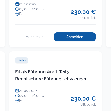
01-12-2027
09:00 - 16:00 Uhr
230.00 €
Berlin
USt.-befreit
Mehr lesen
Anmelden
für
:
Einfacher
Einfacher
Umgang
Umgang
mit
mit
schwierigen
Berlin
schwierigen
Bürgern
Bürgern
Fit als Führungskraft, Teil 3:
Rechtsichere Führung schwieriger
ikte
Beschäftigter
21-09-2027
09:00 - 16:00 Uhr
230.00 €
Berlin
USt.-befreit