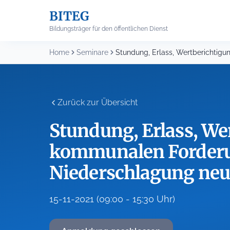
Skip
BITEG
to
content
Bildungsträger für den öffentlichen Dienst
Home
Seminare
Zurück zur Übersicht
Stundung, Erlass, We
kommunalen Forder
Niederschlagung ne
15-11-2021 (09:00 - 15:30 Uhr)