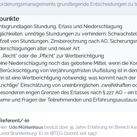
orderungsmanagements grundlegende Entscheidungen zu tre
punkte
sgrundlagen Stundung, Erlass und Niederschlagung
chkeiten, unnötige Stundungen zu verhindern; Schwachstel
eit von Stundungen, Zinsberechnung nach AO, Sicherungsr
rschlagungen alter und neuer Art
echt“ oder die „Pflicht“ zur Wertberichtigung
ine Niederschlagung noch das gebotene Mittel, wenn die 
rücksichtigung von Verjährungsfristen (Auflistung ist in den
ist eine Wertberichtigung notwendig; was kommt nach der 
ichtige“ Einschätzung von uneinbringlichen, zweifelhaften 
esonderen engen Grenzen des Erlasses nach § 227 AO – ein b
leme und Fragen der Teilnehmenden und Erfahrungsaustaus
Referent/-in
Herr
Udo Mühlenhaus
besitzt über 35 Jahre Erfahrung im Bereich Ka
Land Brandenburg. Er ist BITEG-Dozent seit 1997.