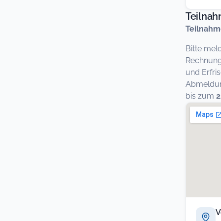
Teilna
Teilnahm
Bitte mel
Rechnung 
und Erfri
Abmeldung
bis zum
2
V