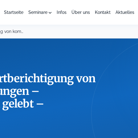
Startseite
Seminare
Infos
Über uns
Kontakt
Aktuelles
Stundung, Erlass, Wertberichtigung von kommunalen Forderungen – Niederschlagung...
rtberichtigung von
ungen –
u gelebt –