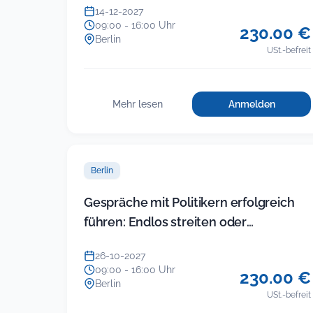
14-12-2027
09:00 - 16:00 Uhr
230.00 €
Berlin
USt.-befreit
Mehr lesen
Anmelden
für
:
Führung
Führung
in
in
der
der
KITA
Berlin
KITA
(Modul
5)
(Modul
Gespräche mit Politikern erfolgreich
–
5)
führen: Endlos streiten oder
Gruppenkonfl
–
im
Ergebnisse einfahren
Gruppenkonflikte
Team
26-10-2027
im
und
09:00 - 16:00 Uhr
230.00 €
mit
Team
Berlin
Eltern
USt.-befreit
und
souverän
mit