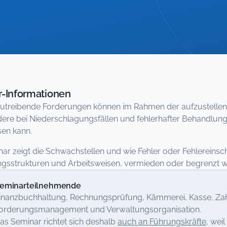
-Informationen
zutreibende Forderungen können im Rahmen der aufzustellende
ere bei Niederschlagungsfällen und fehlerhafter Behandlung
sen kann.
ar zeigt die Schwachstellen und wie Fehler oder Fehlereinsc
gsstrukturen und Arbeitsweisen, vermieden oder begrenzt 
eminarteilnehmende
inanzbuchhaltung, Rechnungsprüfung, Kämmerei, Kasse, Zah
orderungsmanagement und Verwaltungsorganisation.
as Seminar richtet sich deshalb
auch an Führungskräfte
, we