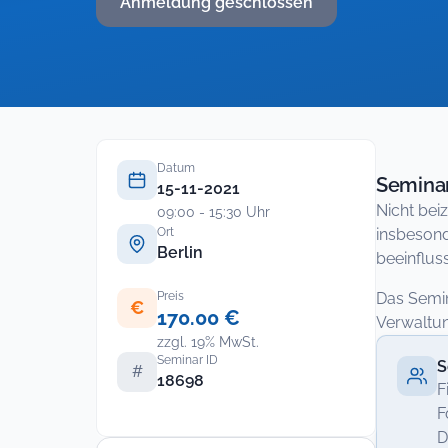
Anmeldung geschlossen
Datum
Seminar
15-11-2021
Nicht bei
09:00 - 15:30 Uhr
Ort
insbesond
Berlin
beeinflus
Preis
Das Semin
€
170.00 €
Verwaltun
zzgl. 19% MwSt.
Seminar ID
S
#
18698
F
F
D