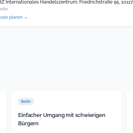
HZ Internationales Handelszentrum, Friedrichstraße 95, 10117,
erlin
(öffnet
oute planen
→
in
neuem
Tab)
Berlin
Einfacher Umgang mit schwierigen
Bürgern