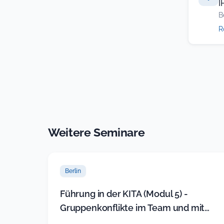
I
B
R
Weitere Seminare
Berlin
Führung in der KITA (Modul 5) -
Gruppenkonflikte im Team und mit
Eltern souverän lösen (neues Sem…