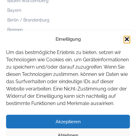
Baden-Württemberg
Bayern
Berlin / Brandenburg
Bremen
Einwilligung
Hamburg
Hessen
Um das bestmögliche Erlebnis zu bieten, setzen wir
Mecklenburg-Vorpommern
Technologien wie Cookies ein, um Geräteinformationen
zu speichern und/oder darauf zuzugreifen. Wenn Sie
Niedersachsen
diesen Technologien zustimmen, können wir Daten wie
Nordrhein-Westfalen
das Surfverhalten oder eindeutige IDs auf dieser
Rheinland-Pfalz
Website verarbeiten. Eine Nicht-Zustimmung oder der
Widerruf der Einwilligung kann sich nachteilig auf
Saarland
bestimmte Funktionen und Merkmale auswirken.
Sachsen
Sachsen-Anhalt
Akzeptieren
Schleswig-Holstein
Ablehnen