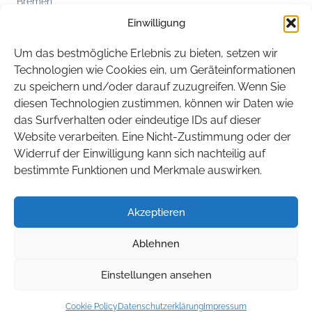
Bremen
Einwilligung
Hamburg
Hessen
Um das bestmögliche Erlebnis zu bieten, setzen wir
Mecklenburg-Vorpommern
Technologien wie Cookies ein, um Geräteinformationen
zu speichern und/oder darauf zuzugreifen. Wenn Sie
Niedersachsen
diesen Technologien zustimmen, können wir Daten wie
Nordrhein-Westfalen
das Surfverhalten oder eindeutige IDs auf dieser
Rheinland-Pfalz
Website verarbeiten. Eine Nicht-Zustimmung oder der
Widerruf der Einwilligung kann sich nachteilig auf
Saarland
bestimmte Funktionen und Merkmale auswirken.
Sachsen
Sachsen-Anhalt
Akzeptieren
Schleswig-Holstein
Ablehnen
Thüringen
Einstellungen ansehen
© 2026 BITEG. Alle Rechte vorbehalten.
Cookie Policy
Datenschutzerklärung
Impressum