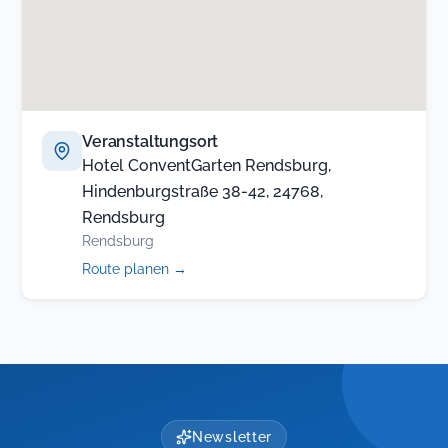
Veranstaltungsort
Hotel ConventGarten Rendsburg,
Hindenburgstraße 38-42, 24768,
Rendsburg
Rendsburg
(öffnet
Route planen
→
in
neuem
Tab)
Newsletter