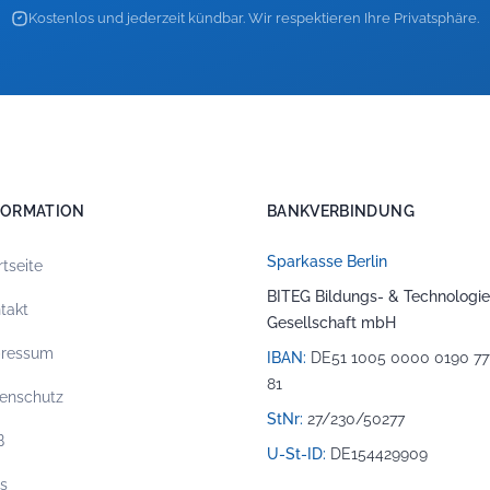
Kostenlos und jederzeit kündbar. Wir respektieren Ihre Privatsphäre.
FORMATION
BANKVERBINDUNG
Sparkasse Berlin
rtseite
BITEG Bildungs- & Technologie
takt
Gesellschaft mbH
pressum
IBAN:
DE51 1005 0000 0190 77
81
enschutz
StNr:
27/230/50277
B
U-St-ID:
DE154429909
os