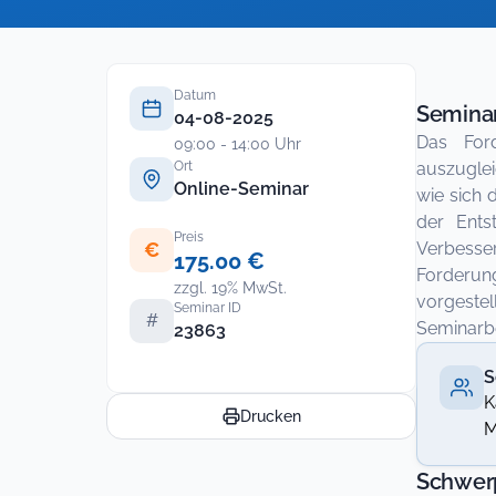
Datum
Seminar
04-08-2025
Das For
09:00 - 14:00 Uhr
Ort
auszuglei
Online-Seminar
wie sich 
der Ents
Preis
€
Verbesse
175.00 €
Forderun
zzgl. 19% MwSt.
vorgeste
Seminar ID
#
Seminarbe
23863
S
K
Drucken
M
Schwer