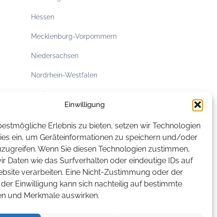
Hessen
Mecklenburg-Vorpommern
Niedersachsen
Nordrhein-Westfalen
Rheinland-Pfalz
Einwilligung
Saarland
estmögliche Erlebnis zu bieten, setzen wir Technologien
Sachsen
ies ein, um Geräteinformationen zu speichern und/oder
uzugreifen. Wenn Sie diesen Technologien zustimmen,
Sachsen-Anhalt
r Daten wie das Surfverhalten oder eindeutige IDs auf
ebsite verarbeiten. Eine Nicht-Zustimmung oder der
Schleswig-Holstein
der Einwilligung kann sich nachteilig auf bestimmte
Thüringen
en und Merkmale auswirken.