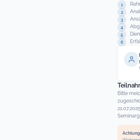
Rah
Ana
Ans
Abg
Dien
Erf
Teilna
Bitte mel
zugeschic
21.07.202
Seminarge
Achtung