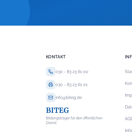
KONTAKT
IN
030 - 83 23 61 00
Sta
Kon
030 - 83 23 61 01
Im
info@biteg.de
Dat
BITEG
Bildungsträger für den öffentlichen
AG
Dienst
Inf