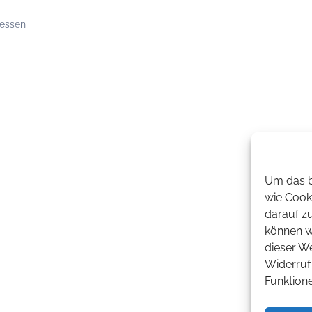
essen
Um das b
wie Cook
darauf z
können wi
dieser W
Widerruf 
Funktion