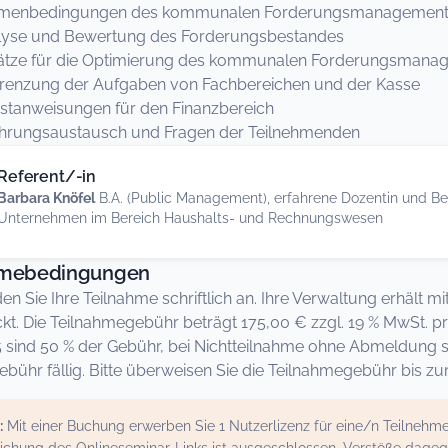
menbedingungen des kommunalen Forderungsmanagement
lyse und Bewertung des Forderungsbestandes
ätze für die Optimierung des kommunalen Forderungsmana
renzung der Aufgaben von Fachbereichen und der Kasse
stanweisungen für den Finanzbereich
ahrungsaustausch und Fragen der Teilnehmenden
Referent/-in
Barbara Knöfel
B.A. (Public Management), erfahrene Dozentin und Be
Unternehmen im Bereich Haushalts- und Rechnungswesen
hmebedingungen
den Sie Ihre Teilnahme schriftlich an. Ihre Verwaltung erhält
kt. Die Teilnahmegebühr beträgt 175,00 € zzgl. 19 % MwSt. p
5 sind 50 % der Gebühr, bei Nichtteilnahme ohne Abmeldung 
bühr fällig. Bitte überweisen Sie die Teilnahmegebühr bis z
:
Mit einer Buchung erwerben Sie 1 Nutzerlizenz für eine/n Teilneh