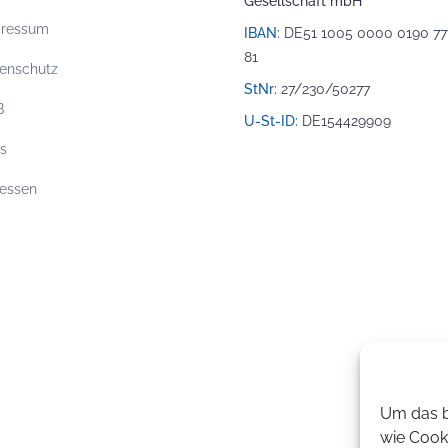
Gesellschaft mbH
pressum
IBAN:
DE51 1005 0000 0190 77
81
enschutz
StNr:
27/230/50277
B
U-St-ID:
DE154429909
os
essen
Um das b
wie Cook