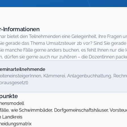
-Informationen
ar bietet den Teilnehmenden eine Gelegenheit, ihre Fragen un
Sie gerade das Thema Umsatzsteuer 2b vor? Sind Sie gerade da
e manche Fälle gerne anders buchen, es fehlt Ihnen nur die 
n, dürfen sie gerne auch nur zuhören – die Dozentinnen packen 
eminarteilnehmende
eiteneinsteigerInnen, Kämmerei, Anlagenbuchhaltung, Rech
orausgesetzt)
punkte
hensmodell
fälle, wie Schwimmbäder, Dorfgemeinschaftshäuser, Vorsteu
m Landkreis
heidungsmatrix