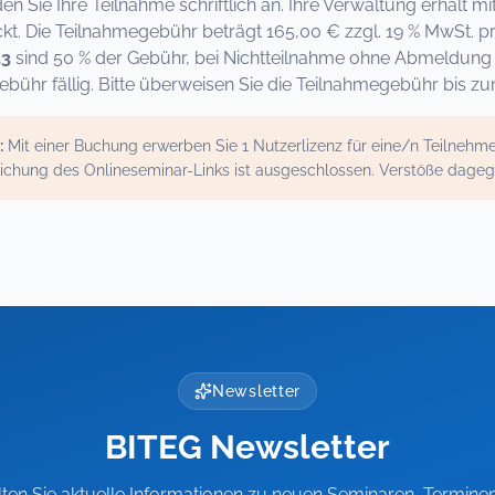
den Sie Ihre Teilnahme schriftlich an. Ihre Verwaltung erhält
kt. Die Teilnahmegebühr beträgt 165,00 € zzgl. 19 % MwSt. p
23
sind 50 % der Gebühr, bei Nichtteilnahme ohne Abmeldung 
bühr fällig. Bitte überweisen Sie die Teilnahmegebühr bis z
:
Mit einer Buchung erwerben Sie 1 Nutzerlizenz für eine/n Teilneh
ichung des Onlineseminar-Links ist ausgeschlossen. Verstöße dage
Newsletter
BITEG Newsletter
lten Sie aktuelle Informationen zu neuen Seminaren, Termine