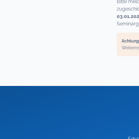
Bitte mel
zugeschic
03.01.20
Seminarge
Achtung
Weiterre
Erha