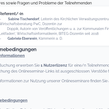
res sowie Fragen und Probleme der Teilnehmenden
Referent/-in
–
Sabine Tischendorf
, Leiterin des Kirchlichen Verwaltungszentru
Wirtschaftsberatung PwC, Dozentin zur
Doppik, Autorin von Veröffentlichungen u. a. zur Kommunalen Fin
Leitfaden“, Wirtschaftsinformatikerin, BITEG-Dozentin seit 2018
–
Gabriele Eberwein
, Kämmerin a. D.
hmebedingungen
nformationen
 Buchung erwerben Sie
1 Nutzerlizenz
für eine/n Teilnehmen
chung des Onlineseminar-Links ist ausgeschlossen. Verstöße
nformationen zur Nutzung unserer Onlineseminare finden Sie 
mebedingungen