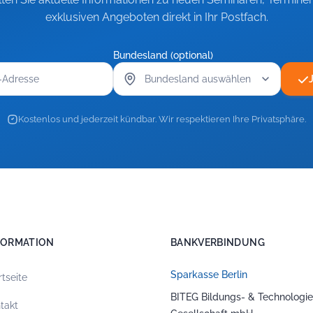
exklusiven Angeboten direkt in Ihr Postfach.
Bundesland (optional)
Kostenlos und jederzeit kündbar. Wir respektieren Ihre Privatsphäre.
FORMATION
BANKVERBINDUNG
Sparkasse Berlin
rtseite
BITEG Bildungs- & Technologie
takt