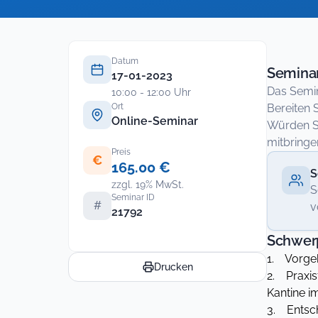
Datum
Seminar
17-01-2023
Das Semin
10:00 - 12:00 Uhr
Ort
Bereiten 
Online-Seminar
Würden Si
mitbringe
Preis
€
165.00 €
S
zzgl. 19% MwSt.
S
Seminar ID
#
v
21792
Schwer
1. Vorge
Drucken
2. Praxis
Kantine i
3. Entsc