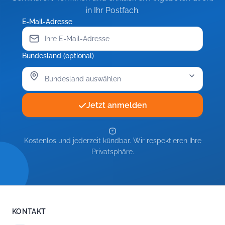
in Ihr Postfach.
E-Mail-Adresse
Bundesland (optional)
Jetzt anmelden
Kostenlos und jederzeit kündbar. Wir respektieren Ihre
Privatsphäre.
KONTAKT