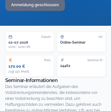
Anmeldung geschlossen
Datum
Ort
02-07-2026
Online-Seminar
10:00 - 12:00 Uhr
€
#
Preis
Seminar ID
24462
170.00 €
zzgl. 19% MwSt.
Seminar-Informationen
Das Seminar erläutert die Aufgaben des
Vollstreckungsinnendienstes, die insbesondere vor
einer Vollstreckung zu beachten sind, um
Haftungsschäden zu vermeiden. Dazu gehören auch
Kenntnisse zu zivilrechtlichen Verfahren, z.B. was bei