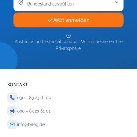
Jetzt anmelden
Kostenlos und jederzeit kündbar. Wir respektieren Ihre
Privatsphäre.
KONTAKT
030 - 83 23 61 00
030 - 83 23 61 01
info@biteg.de