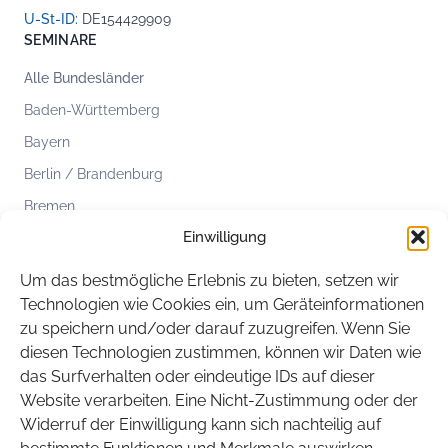
U-St-ID:
DE154429909
SEMINARE
Alle Bundesländer
Baden-Württemberg
Bayern
Berlin / Brandenburg
Bremen
Einwilligung
Hamburg
Hessen
Um das bestmögliche Erlebnis zu bieten, setzen wir
Mecklenburg-Vorpommern
Technologien wie Cookies ein, um Geräteinformationen
zu speichern und/oder darauf zuzugreifen. Wenn Sie
Niedersachsen
diesen Technologien zustimmen, können wir Daten wie
Nordrhein-Westfalen
das Surfverhalten oder eindeutige IDs auf dieser
Rheinland-Pfalz
Website verarbeiten. Eine Nicht-Zustimmung oder der
Widerruf der Einwilligung kann sich nachteilig auf
Saarland