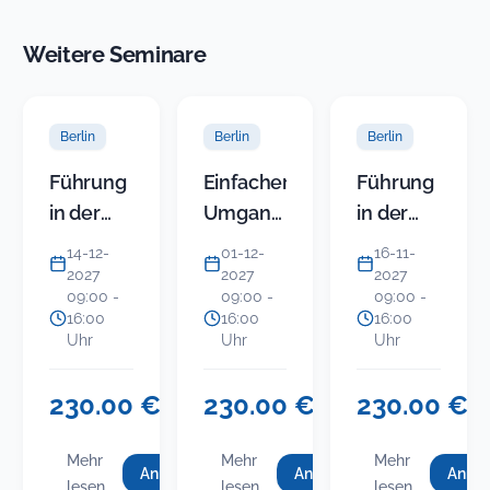
Weitere Seminare
Berlin
Berlin
Berlin
Führung
Einfacher
Führung
in der
Umgang
in der
KITA
mit
KITA
14-12-
01-12-
16-11-
(Modul 5)
schwierigen
(Modul 4)
2027
2027
2027
09:00 -
09:00 -
09:00 -
-
Bürgern
-
16:00
16:00
16:00
Gruppenkonflikte
Resilienz
Uhr
Uhr
Uhr
im Team
für
und mit
Leitung
230.00 €
230.00 €
230.00 €
USt.-
USt.-
USt
Eltern
und
befreit
befreit
bef
souverän
Team
Mehr
Mehr
Mehr
Anmelden
Anmelden
Anme
für
für
f
:
:
:
lösen
lesen
lesen
lesen