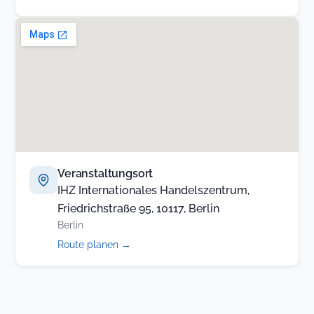
Veranstaltungsort
IHZ Internationales Handelszentrum,
Friedrichstraße 95, 10117, Berlin
Berlin
(öffnet
Route planen
→
in
neuem
Tab)