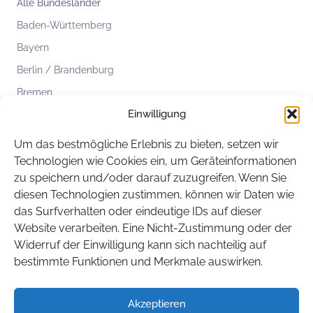
Alle Bundesländer
Baden-Württemberg
Bayern
Berlin / Brandenburg
Bremen
Einwilligung
Hamburg
Hessen
Um das bestmögliche Erlebnis zu bieten, setzen wir
Mecklenburg-Vorpommern
Technologien wie Cookies ein, um Geräteinformationen
zu speichern und/oder darauf zuzugreifen. Wenn Sie
Niedersachsen
diesen Technologien zustimmen, können wir Daten wie
Nordrhein-Westfalen
das Surfverhalten oder eindeutige IDs auf dieser
Rheinland-Pfalz
Website verarbeiten. Eine Nicht-Zustimmung oder der
Widerruf der Einwilligung kann sich nachteilig auf
Saarland
bestimmte Funktionen und Merkmale auswirken.
Sachsen
Sachsen-Anhalt
Akzeptieren