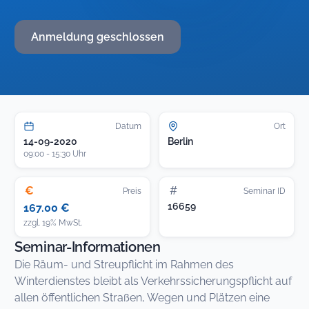
Anmeldung geschlossen
Datum
Ort
14-09-2020
Berlin
09:00 - 15:30 Uhr
€
#
Preis
Seminar ID
16659
167.00 €
zzgl. 19% MwSt.
Seminar-Informationen
Die Räum- und Streupflicht im Rahmen des
Winterdienstes bleibt als Verkehrssicherungspflicht auf
allen öffentlichen Straßen, Wegen und Plätzen eine