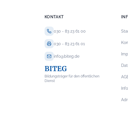
KONTAKT
IN
030 - 83 23 61 00
Sta
Kon
030 - 83 23 61 01
Im
info@biteg.de
Dat
BITEG
Bildungsträger für den öffentlichen
AG
Dienst
Inf
Adr