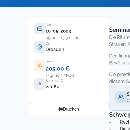
Datum
Seminar
10-05-2023
Die Räum-
09:00 - 15:30 Uhr
Ort
Straßen, 
Dresden
Den finan
Preis
Bevölker
€
205.00 €
Die prakt
zzgl. 19% MwSt.
Seminar ID
diesem Se
#
22060
S
O
Drucken
Schwer
– Rechts
– Die Zum