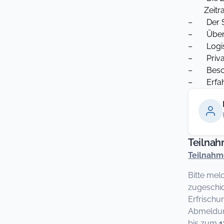
Zeitraum
– Der Sc
– Übertra
– Logisti
– Privati
– Beschw
– Erfahr
Teilna
Teilnah
Bitte mel
zugeschic
Erfrischu
Abmeldung
bis zum
1